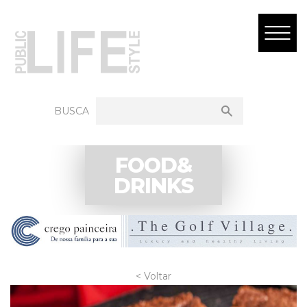
BUSCA
FOOD&
DRINKS
< Voltar