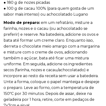
● 180 g de nozes picadas
● 100 g de cacau 100% (para quem gosta de um
sabor mais intenso) ou achocolatado Lugano
Modo de preparo:
em um refratário, misture a
farinha, nozes e o cacau (ou achocolatado se
preferir) e reserve. Na batedeira, adicione os ovos e
bata até formar um creme claro. Enquanto isso,
derreta o chocolate meio amargo com a margarina
e misture com o creme de ovos, adicionando
também o açúcar, bata até ficar uma mistura
uniforme. Em seguida, adicione os ingredientes
secos (farinha, nozes e cacau/achocolatado) e
incorpore ao resto da receita sem usar a batedeira.
Unte a forma, coloque o papel manteiga e despeje
o preparo. Leve ao forno, com a temperatura de
150ºC por 30 minutos. Depois de assar, deixe na
geladeira por 1 hora, retire, corte em pedaços de
7x7cm e sirva!