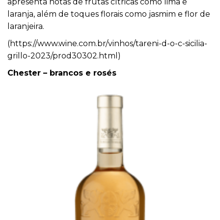
apresenta notas de frutas cítricas como lima e
laranja, além de toques florais como jasmim e flor de
laranjeira.
(
https://www.wine.com.br/
vinhos/tareni-d-o-c-sicilia-
grillo-2023/prod30302.html
)
Chester – brancos e rosés