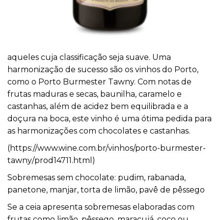
aqueles cuja classificação seja suave. Uma
harmonização de sucesso são os vinhos do Porto,
como o Porto Burmester Tawny. Com notas de
frutas maduras e secas, baunilha, caramelo e
castanhas, além de acidez bem equilibrada e a
doçura na boca, este vinho é uma ótima pedida para
as harmonizações com chocolates e castanhas.
(
https://www.wine.com.br/
vinhos/porto-burmester-
tawny/
prod14711.html
)
Sobremesas sem chocolate: pudim, rabanada,
panetone, manjar, torta de limão, pavê de pêssego
Se a ceia apresenta sobremesas elaboradas com
frutas como limão, pêssego, maracujá, coco ou