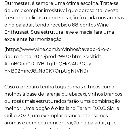
Burmester, é sempre uma ótima escolha. Trata-se
de um exemplar irresistível que apresenta leveza,
frescor e deliciosa concentração frutada nos aromas
e no paladar, tendo recebido 88 pontos Wine
Enthusiast. Sua estrutura leve e macia fará uma
excelente harmonização.
(
https://www.wine.com.br/
vinhos/tavedo-d-o-c-
douro-
tinto-2021/prod29930.html?
srsltid=
AfmBOop0DlJYBfTgfIhQHe24U3GtIy
YNB02mncJ8_Nd0K7OrpUgNtVN3
)
Caso o preparo tenha toques mais cítricos como
molhos à base de laranja ou abacaxi, vinhos brancos
ou rosés mais estruturados farão uma combinação
melhor. Uma opção é o italiano Tareni D.O.C. Sicilia
Grillo 2023, um exemplar branco intenso nos
aromas e com boa concentração no paladar, que