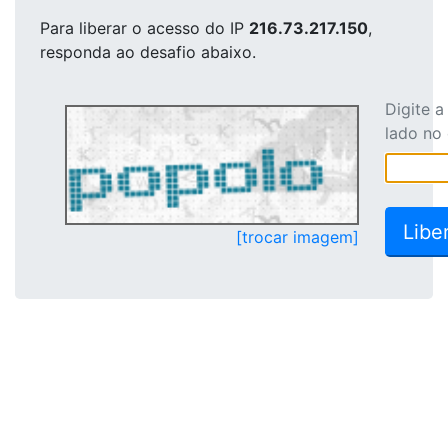
Para liberar o acesso
do IP
216.73.217.150
,
responda ao desafio abaixo.
Digite 
lado no
[trocar imagem]