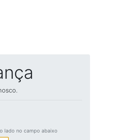
ança
nosco.
ao lado no campo abaixo