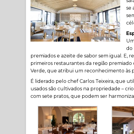
sal
se 
se
cél
Es
Um
do 
premiados e azeite de sabor sem igual. E,
primeiros restaurantes da região premiado
Verde, que atribui um reconhecimento às p
É liderado pelo chef Carlos Teixeira, que u
usados são cultivados na propriedade – cr
com sete pratos, que podem ser harmonizad