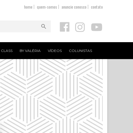
home
quem-somos
anuncie conosco
contato
T CLASS
BY VALÉRIA
VÍDEOS
COLUNISTAS