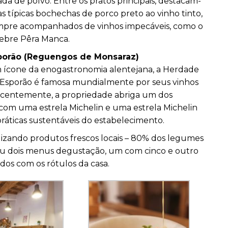
ada de polvo. Entre os pratos principais, destacam-
as típicas bochechas de porco preto ao vinho tinto,
mpre acompanhados de vinhos impecáveis, como o
ebre Pêra Manca.
porão (Reguengos de Monsaraz)
 ícone da enogastronomia alentejana, a Herdade
Esporão é famosa mundialmente por seus vinhos
 recentemente, a propriedade abriga um dos
 com uma estrela Michelin e uma estrela Michelin
ráticas sustentáveis do estabelecimento.
tilizando produtos frescos locais – 80% dos legumes
iou dois menus degustação, um com cinco e outro
os com os rótulos da casa.