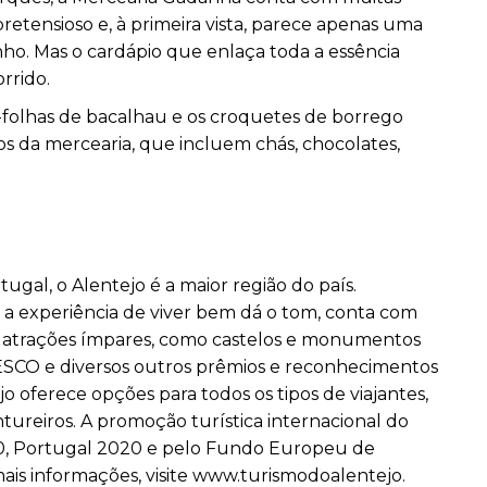
retensioso e, à primeira vista, parece apenas uma
nho. Mas o cardápio que enlaça toda a essência
rrido.
l-folhas de bacalhau e os croquetes de borrego
os da mercearia, que incluem chás, chocolates,
gal, o Alentejo é a maior região do país.
e a experiência de viver bem dá o tom, conta com
de atrações ímpares, como castelos e monumentos
NESCO e diversos outros prêmios e reconhecimentos
jo oferece opções para todos os tipos de viajantes,
ntureiros. A promoção turística internacional do
20, Portugal 2020 e pelo Fundo Europeu de
is informações, visite
www.turismodoalentejo.