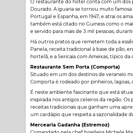
O restaurante do hotel conta com um dos pr
Dourado. A iguaria se tornou muito famosa 
Portugal e Espanha, em 1947, e atrai os am
também está citado no Guiness como o mai
e servido para mais de 3 mil pessoas, duran
Há outros pratos que remetem toda a essên
Panela, receita tradicional à base de pão, e
hortelã, e a Sericaia com Ameixas, típico da 
Restaurante Sem Porta (Comporta)
Situado em um dos destinos de veraneio ma
Comporta é rodeado por pinheiros, lagoas, 
É neste ambiente fascinante que está situ
inspirada nos antigos celeiros da região. Os
receitas tradicionais que ganham uma apres
um cardápio que respeita a sazonalidade do
Mercearia Gadanha (Estremoz)
Comandado pela chef brasileira Michele M