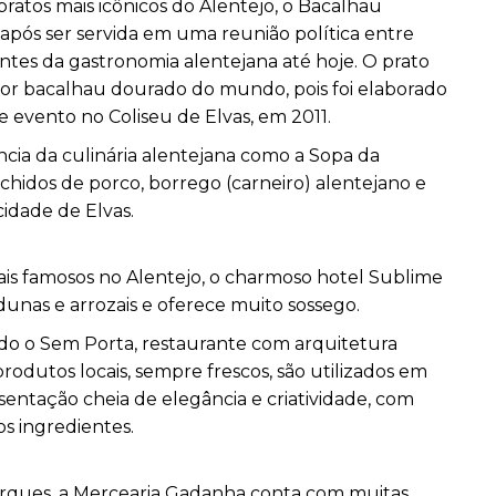
atos mais icônicos do Alentejo, o Bacalhau
após ser servida em uma reunião política entre
antes da gastronomia alentejana até hoje. O prato
or bacalhau dourado do mundo, pois foi elaborado
te evento no Coliseu de Elvas, em 2011.
cia da culinária alentejana como a Sopa da
nchidos de porco, borrego (carneiro) alentejano e
cidade de Elvas.
is famosos no Alentejo, o charmoso hotel Sublime
dunas e arrozais e oferece muito sossego.
ado o Sem Porta, restaurante com arquitetura
 produtos locais, sempre frescos, são utilizados em
entação cheia de elegância e criatividade, com
s ingredientes.
arques, a Mercearia Gadanha conta com muitas