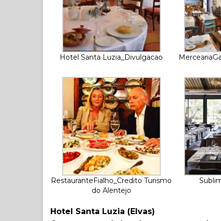
Hotel Santa Luzia_Divulgacao
MerceariaGa
RestauranteFialho_Credito Turismo
Subli
do Alentejo
Hotel Santa Luzia (Elvas)