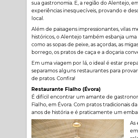
sua gastronomia. E, a região do Alentejo, e
experiências inesquecíveis, provando e desc
local.
Além de paisagens impressionantes, vilas 
históricos, o Alentejo também esbanja uma 
como as sopas de peixe, as açordas, as mig
borrego, os pratos de caça e a doçaria conv
Em uma viagem por lá, o ideal é estar prepar
separamos alguns restaurantes para provar
de pratos. Confira!
Restaurante Fialho (Évora)
É difícil encontrar um amante de gastrono
Fialho, em Évora. Com pratos tradicionais d
anos de história e é praticamente um embaix
As 
emp