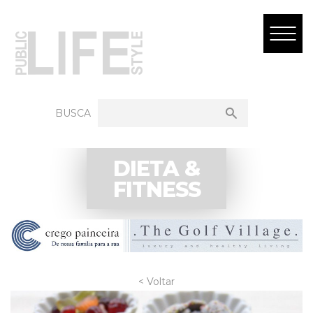
BUSCA
DIETA &
FITNESS
< Voltar