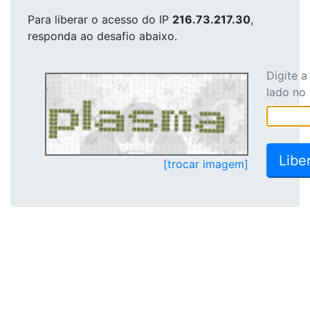
Para liberar o acesso
do IP
216.73.217.30
,
responda ao desafio abaixo.
Digite 
lado no
[trocar imagem]