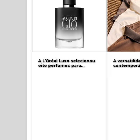
A L’Oréal Luxo selecionou
A versatili
oito perfumes para…
contempor