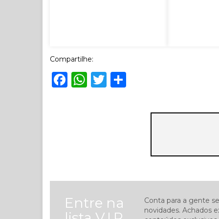
Compartilhe:
Facebook
WhatsApp
Twitter
Share
Entre na
Conta para a gente se
novidades. Achados ex
lista V.I.P.