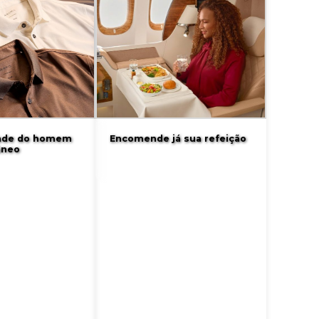
dade do homem
Encomende já sua refeição
âneo