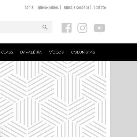
home
quem-somos
anuncie conosco
contato
T CLASS
BY VALÉRIA
VÍDEOS
COLUNISTAS