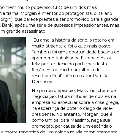
um homem muito poderoso, CEO de um dos mais
a trama, Morgan é mentor do protagonista, o italiano
rghi), que parece prestes a ser promovido para a grande
 Bank) após uma série de sucessos impressionantes, mas
um grande assassinato.
“Eu amei a história da série, o roteiro era
muito atraente e foi o que mais gostei.
Também foi uma oportunidade bacana de
aprender e trabalhar na Europa e estou
feliz por ter decidido participar desta
ficção. Estou muito orgulhoso do
resultado final”, afirma o ator Patrick
Dempsey.
No primeiro episódio, Massimo, chefe de
negociação, fatura milhões de dólares na
empresa ao especular sobre a crise grega,
na esperança de obter o cargo de vice-
presidente. No entanto, Morgan, que é
como um pai para Massimo, nega sua
promoção, por causa de um escândalo
m, a morte repentina de um colega muda completamente