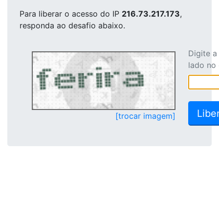
Para liberar o acesso
do IP
216.73.217.173
,
responda ao desafio abaixo.
Digite 
lado no
[trocar imagem]