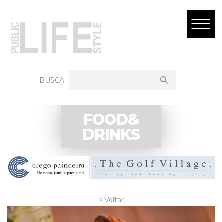
BUSCA
FOOD&
DRINKS
< Voltar