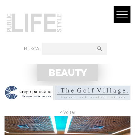
BUSCA
BEAUTY
< Voltar