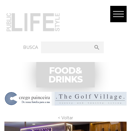
BUSCA
FOOD&
DRINKS
< Voltar