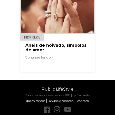
FIRST CLASS
Anéis de noivado, símbolos
de amor
Continue lendo >
Public LifeStyle
Todos os direitos reservados - 2018 |
by Marcasite
quem somos
anuncie conosco
contato