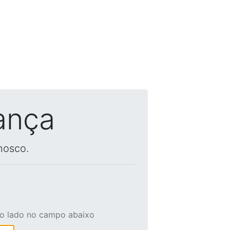
ança
nosco.
ao lado no campo abaixo