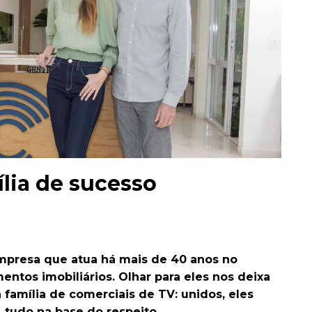
lia de sucesso
 empresa que atua há mais de 40 anos no
tos imobiliários. Olhar para eles nos deixa
família de comerciais de TV: unidos, eles
 tudo na base do respeito.