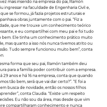
vez mais inserido na empresa do pai, Ramón
iu ingressar na faculdade de Engenharia Civil e,
 que se formou, já fazia projetos estruturais e
anhava obras juntamente com o pai. “Fiz a
ldade, que me trouxe um conhecimento teórico
essante, e eu compartilhei com meu pai e foi tudo
 bem. Ele tinha um conhecimento prático muito
e, mas quanto a isso nós nunca tivemos atrito ou
ssão. Tudo sempre funcionou muito bem”, conta
n.
esma forma que seu pai, Ramón também deu
ura para a família poder contribuir com a empresa.
há 29 anos e há 16 na empresa, conta que quando
s tão bem, será que vai dar certo?”. “E foi a
em busca de novidade, então os nossos filhos
aprender”, conta Claudia. “Existe um respeito
ecisões. Eu não sou da área, mas desde que vim
mpre compartilharam conhecimento e nunca