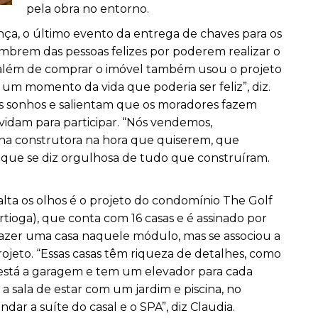
pela obra no entorno.
nça, o último evento da entrega de chaves para os
brem das pessoas felizes por poderem realizar o
 além de comprar o imóvel também usou o projeto
 um momento da vida que poderia ser feliz”, diz.
s sonhos e salientam que os moradores fazem
nvidam para participar. “Nós vendemos,
na construtora na hora que quiserem, que
 que se diz orgulhosa de tudo que construíram.
salta os olhos é o projeto do condomínio The Golf
tioga), que conta com 16 casas e é assinado por
 fazer uma casa naquele módulo, mas se associou a
ojeto. “Essas casas têm riqueza de detalhes, como
está a garagem e tem um elevador para cada
 a sala de estar com um jardim e piscina, no
ar a suíte do casal e o SPA”, diz Claudia.