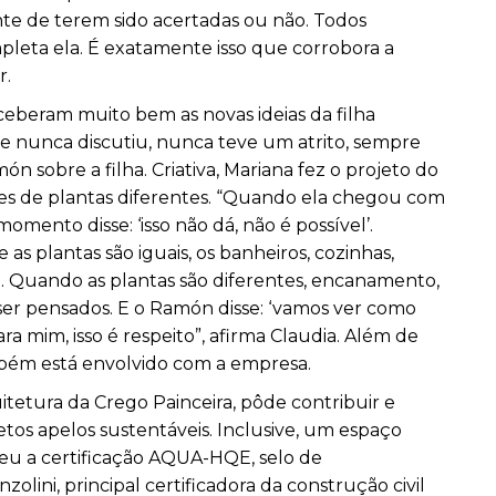
te de terem sido acertadas ou não. Todos
pleta ela. É exatamente isso que corrobora a
r.
ceberam muito bem as novas ideias da filha
te nunca discutiu, nunca teve um atrito, sempre
n sobre a filha. Criativa, Mariana fez o projeto do
s de plantas diferentes. “Quando ela chegou com
ento disse: ‘isso não dá, não é possível’.
 plantas são iguais, os banheiros, cozinhas,
. Quando as plantas são diferentes, encanamento,
ser pensados. E o Ramón disse: ‘vamos ver como
ara mim, isso é respeito”, afirma Claudia. Além de
mbém está envolvido com a empresa.
itetura da Crego Painceira, pôde contribuir e
etos apelos sustentáveis. Inclusive, um espaço
beu a certificação AQUA-HQE, selo de
lini, principal certificadora da construção civil