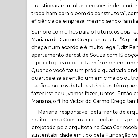
questionaram minhas decisões, independen
trabalham para o bem da construtora”, com
eficiência da empresa, mesmo sendo familia
Sempre com olhos para o futuro, os dois re
Mariana do Carmo Crego, arquiteta. “A gen
chega num acordo e é muito legal”, diz Ramó
apartamento darost de Souza com 15 opçõe
o projeto para o pai, o Ramón em nenhum mom
Quando você faz um prédio quadrado onde as
quartos e salas então um em cima do outro
fiação e outros detalhes técnicos têm que 
fazer isso aqui, vamos fazer juntos’. Então p
Mariana, o filho Victor do Carmo Crego ta
Mariana, responsável pela frente de arqu
muito com a Construtora e incluiu nos proj
projetado pela arquiteta na Casa Cor rece
sustentabilidade emitido pela Fundação Vanzo