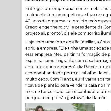
Entregar um empreendimento imobiliário é
realmente tem amor pelo que faz consegu
40 anos de empresa – o projeto mais espec
Crego, engenheiro civil e presidente da Con
projeto ali, pronto”, diz ele com sorriso ilum
Hoje com uma forte gestão familiar, a Con
abriu a empresa. “Ele tinha uma sociedade 
essa empresa. Meu pai tinha formação de ped
Espanha como imigrante com essa formação 
antes de abrir a empresa”, diz Ramón, que
acompanhando de perto o trabalho do pai. 
muito cedo. Com 11 anos, eu já varria apart
ficava de plantão para vender a casa no fi
mesmo ter contato com o contador e um cur
porque meu pai não gostava”, diz Ramón.