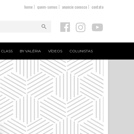
home
quem-somos
anuncie conosco
contato
T CLASS
BY VALÉRIA
VÍDEOS
COLUNISTAS