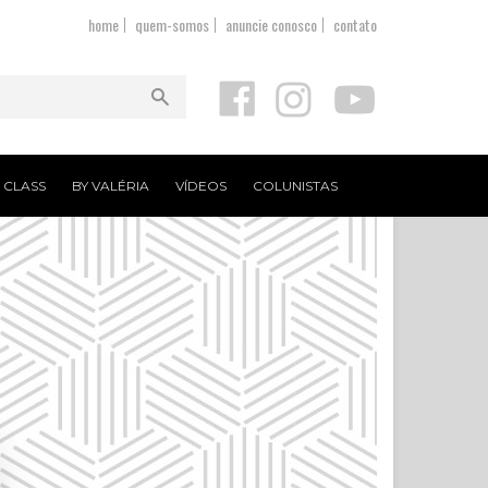
home
quem-somos
anuncie conosco
contato
T CLASS
BY VALÉRIA
VÍDEOS
COLUNISTAS