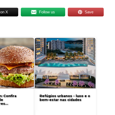
 on X
Follow us
Save
: Confira
Refúgios urbanos - luxo e o
de
bem-estar nas cidades
res…