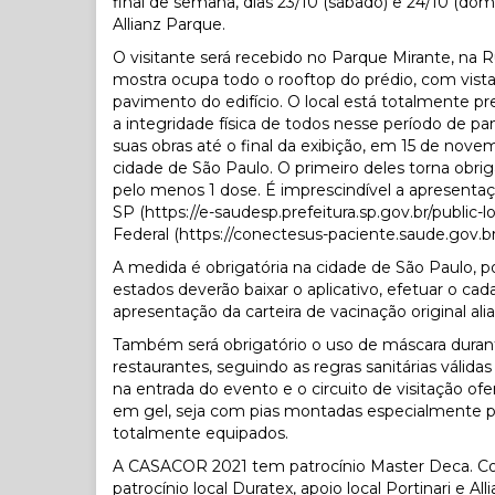
final de semana, dias 23/10 (sábado) e 24/10 (do
Allianz Parque.
O visitante será recebido no Parque Mirante, na 
mostra ocupa todo o rooftop do prédio, com vista
pavimento do edifício. O local está totalmente pr
a integridade física de todos nesse período de p
suas obras até o final da exibição, em 15 de nove
cidade de São Paulo. O primeiro deles torna obr
pelo menos 1 dose. É imprescindível a apresenta
SP (
https://e-saudesp.prefeitura.
sp.gov.br/public-l
Federal (
https://conectesus-paciente.
saude.gov.
A medida é obrigatória na cidade de São Paulo, por
estados deverão baixar o aplicativo, efetuar o c
apresentação da carteira de vacinação original 
Também será obrigatório o uso de máscara duran
restaurantes, seguindo as regras sanitárias váli
na entrada do evento e o circuito de visitação of
em gel, seja com pias montadas especialmente p
totalmente equipados.
A CASACOR 2021 tem patrocínio Master Deca. Coral é
patrocínio local Duratex, apoio local Portinari e Al