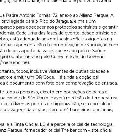
mingo), após mudança no calendário esportivo da Arena
Rua Padre Antônio Tomás, 72, anexo ao Allianz Parque. A
 privilegiada para o Pico do Jaraguá, e mais um
eparado para obedecer aos protocolos sanitários e garantir
andemia. Cada uma das fases do evento, desde o início de
mbro, está adequada aos protocolos oficiais vigentes na
igatória a apresentação da comprovação de vacinação com
ção do passaporte da vacina, acessado pelo e-Saúde
ogin
) ou até mesmo pelo Conecte SUS, do Governo
br/menu/home
).
tanto, todos, inclusive visitantes de outras cidades e
adastro e emitir um QR Code. Há ainda a opção de
aliada à documento com foto para comprovação de entrada.
te todo o percurso, exceto em operações de bares e
das na cidade de São Paulo. Haverá medição de temperatura
erecerá diversos pontos de higienização, seja com álcool
ara lavagem das mãos, além de 4 banheiros funcionais,
 a Tinta Oficial, LG é a parceira oficial de tecnologia,
lianz Parque, fornecedor oficial The
bar.com
– site oficial