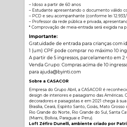
– Idoso a partir de 60 anos
– Estudante apresentando o documento válido c
– PCD e seu acompanhante (conforme lei 12.933/1
– Professor da rede pública e privada, apresenta
* Comprovação de meia-entrada será exigida na p
Importante:
Gratuidade de entrada para crianças com i
1 (um) CPF pode comprar no máximo 10 ing
A partir de 5 ingressos, parcelamento em 2 
Venda Grupo: Compras acima de 10 ingresso
para
ajuda@byinti.com
Sobre a CASACOR
Empresa do Grupo Abril, a CASACOR é reconhecid
design de interiores e paisagismo das Américas.
decoradores e paisagistas e em 2021 chega à sua 
Brasília, Ceará, Espírito Santo, Goiás, Mato Gross
Rio Grande do Norte, Rio Grande do Sul, Santa Cata
(Miami, Bolívia, Paraguai e Peru).
Loft Zéfiro Dunelli, ambiente criado por Pa