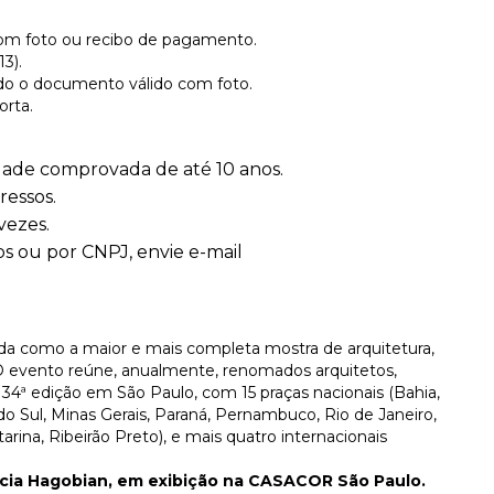
om foto ou recibo de pagamento.
3).
ndo o documento válido com foto.
orta.
dade comprovada de até 10 anos.
ressos.
vezes.
s ou por CNPJ, envie e-mail
a como a maior e mais completa mostra de arquitetura,
 O evento reúne, anualmente, renomados arquitetos,
34ª edição em São Paulo, com 15 praças nacionais (Bahia,
o do Sul, Minas Gerais, Paraná, Pernambuco, Rio de Janeiro,
rina, Ribeirão Preto), e mais quatro internacionais
trícia Hagobian, em exibição na CASACOR São Paulo.