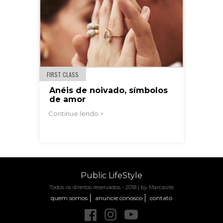
FIRST CLASS
Anéis de noivado, símbolos
de amor
Continue lendo >
Public LifeStyle
Todos os direitos reservados - 2018 |
by Marcasite
quem somos
anuncie conosco
contato