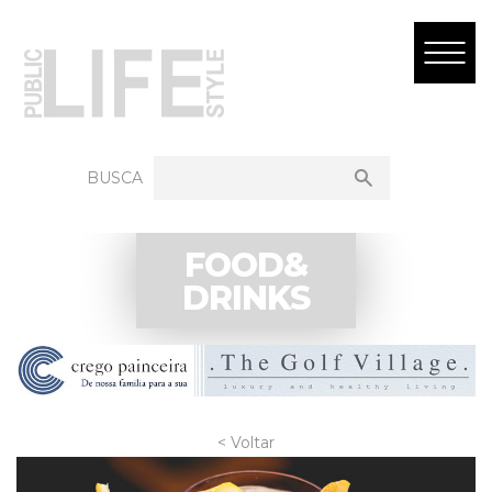
BUSCA
FOOD&
DRINKS
< Voltar