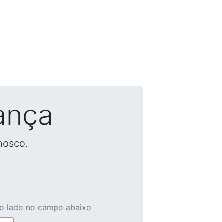
ança
nosco.
ao lado no campo abaixo