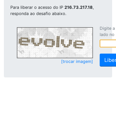
Para liberar o acesso
do IP
216.73.217.18
,
responda ao desafio abaixo.
Digite 
lado no
[trocar imagem]