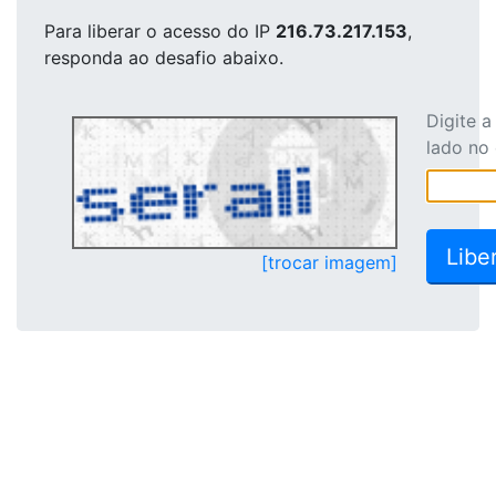
Para liberar o acesso
do IP
216.73.217.153
,
responda ao desafio abaixo.
Digite 
lado no
[trocar imagem]