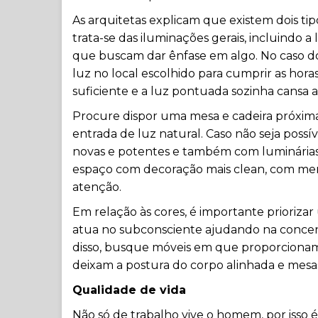
As arquitetas explicam que existem dois tipo
trata-se das iluminações gerais, incluindo a 
que buscam dar ênfase em algo. No caso do 
luz no local escolhido para cumprir as horas
suficiente e a luz pontuada sozinha cansa as
Procure dispor uma mesa e cadeira próxi
entrada de luz natural. Caso não seja possív
novas e potentes e também com luminária
espaço com decoração mais clean, com men
atenção.
Em relação às cores, é importante prioriz
atua no subconsciente ajudando na conce
disso, busque móveis em que proporcionam 
deixam a postura do corpo alinhada e mesa
Qualidade de vida
Não só de trabalho vive o homem, por isso é