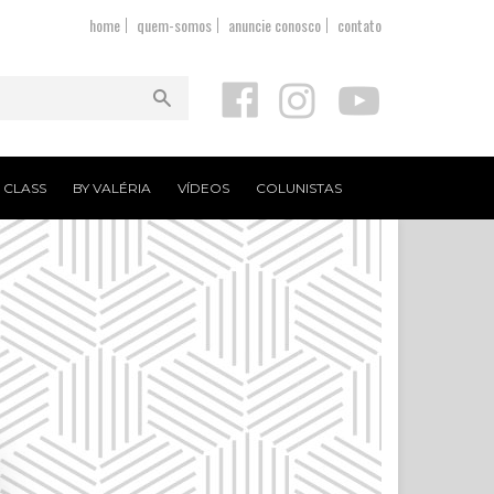
home
quem-somos
anuncie conosco
contato
T CLASS
BY VALÉRIA
VÍDEOS
COLUNISTAS