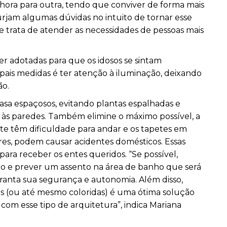
hora para outra, tendo que conviver de forma mais
urjam algumas dúvidas no intuito de tornar esse
trata de atender as necessidades de pessoas mais
 adotadas para que os idosos se sintam
ipais medidas é ter atenção à iluminação, deixando
ão.
asa espaçosos, evitando plantas espalhadas e
os às paredes. Também elimine o máximo possível, a
te têm dificuldade para andar e os tapetes em
res, podem causar acidentes domésticos. Essas
ara receber os entes queridos. “Se possível,
ro e prever um assento na área de banho que será
ranta sua segurança e autonomia. Além disso,
tes (ou até mesmo coloridas) é uma ótima solução
com esse tipo de arquitetura”, indica Mariana