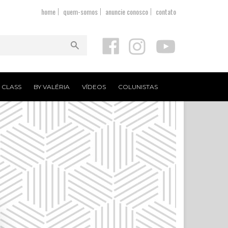
home
quem-somos
anuncie conosco
contato
T CLASS
BY VALÉRIA
VÍDEOS
COLUNISTAS