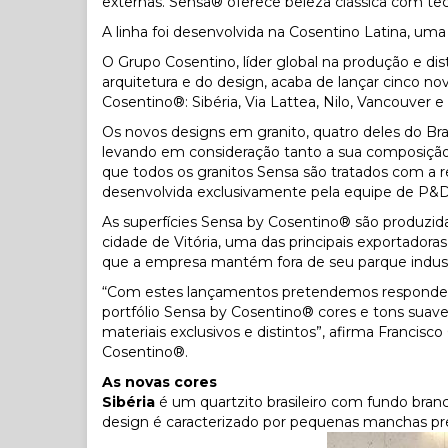
externas. Sensa® oferece beleza clássica com te
A linha foi desenvolvida na Cosentino Latina, uma 
O Grupo Cosentino, líder global na produção e dis
arquitetura e do design, acaba de lançar cinco no
Cosentino®: Sibéria, Via Lattea, Nilo, Vancouver e 
Os novos designs em granito, quatro deles do Br
levando em consideração tanto a sua composição
que todos os granitos Sensa são tratados com a 
desenvolvida exclusivamente pela equipe de P&D 
As superfícies Sensa by Cosentino® são produzidas
cidade de Vitória, uma das principais exportadora
que a empresa mantém fora de seu parque industr
“Com estes lançamentos pretendemos responder
portfólio Sensa by Cosentino® cores e tons suav
materiais exclusivos e distintos”, afirma Franci
Cosentino®.
As novas cores
Sibéria
é um quartzito brasileiro com fundo branco
design é caracterizado por pequenas manchas pre