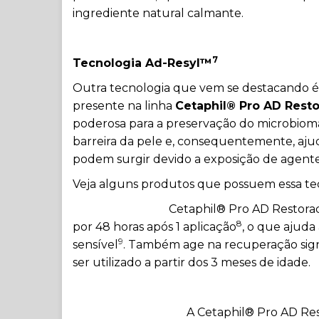
ingrediente natural calmante.
7
Tecnologia Ad-Resyl™
Outra tecnologia que vem se destacando é
presente na linha
Cetaphil® Pro AD Res
poderosa para a preservação do microbiom
barreira da pele e, consequentemente, ajud
podem surgir devido a exposição de agente
Veja alguns produtos que possuem essa te
Cetaphil® Pro AD Restor
8
por 48 horas após 1 aplicação
, o que ajuda 
9
sensível
. Também age na recuperação signi
ser utilizado a partir dos 3 meses de idade.
A
Cetaphil® Pro AD Re