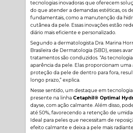
tecnologias inovadoras que oferecem soluçõ
do que atender a demandas estéticas, os
fundamentais, como a manutenção da hidrat
cutânea da pele. Essas inovações estão rede
diário mais eficiente e personalizado.
Segundo a
dermatologista
Dra. Marina Ho
Brasileira de Dermatologia (SBD), esses a
tratamentos são conduzidos. “As tecnologia
aparência da pele. Elas proporcionam uma
proteção da pele de dentro para fora, resu
longo prazo,” explica.
Nesse sentido, um destaque em tecnologia 
presente na linha
Cetaphil® Optimal Hydr
dayse, com ação calmante. Além disso, po
até 50%, favorecendo a retenção de umid
Ideal para peles que necessitam de reposi
efeito calmante e deixa a pele mais radiante 