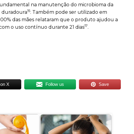
 fundamental na manutenção do microbioma da
15
o duradoura
. Também pode ser utilizado em
100% das mães relataram que o produto ajudou a
17
o com o uso contínuo durante 21 dias
.
 on X
Follow us
Save