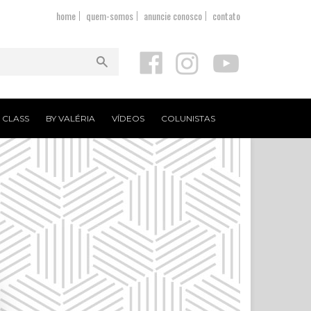
home
quem-somos
anuncie conosco
contato
T CLASS
BY VALÉRIA
VÍDEOS
COLUNISTAS