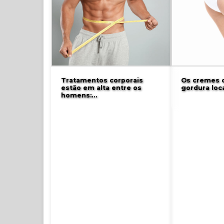
Tratamentos corporais
Os cremes c
estão em alta entre os
gordura loc
homens:…