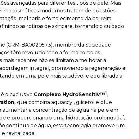
es avançadas para diferentes tipos de pele. Mais
 dermocosméticos modernos tratam de questões
ação, melhoria e fortalecimento da barreira
finindo as rotinas de skincare, tornando o cuidado
rne (CRM-BA0020573), membro da Sociedade
vanços têm revolucionado a forma como os
s mais recentes não se limitam a melhorar a
 abordagem integral, promovendo a regeneração e
ltando em uma pele mais saudável e equilibrada a
1
é o exclusivo
Complexo HydroSensitiv™
,
ation,
que combina aquaccyl, glicerol e blue
de aumentar a concentração de água na pele em
*
ade e proporcionando uma hidratação prolongada
.
ção contínua de água, essa tecnologia promove um
e revitalizada.