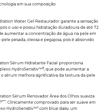
cnologia em sua composição:
dration Water Gel Restaurador
garante a sensação
pós o uso e possui hidratação duradoura de até 72
de aumentar a concentração de água na pele em
pele pesada, oleosa e pegajosa, pois é absorvido
tion Sérum Hidratante Facial
proporciona
1
plexo HydroSensitiv™
, que pode aumentar a
o sérum melhora significativa da textura da pele
ration Sérum Renovador Área dos Olhos
suaviza
6***
s
. Clinicamente comprovado para ser suave em
1
lexo HydroSensitiv™
com blue daisy, um