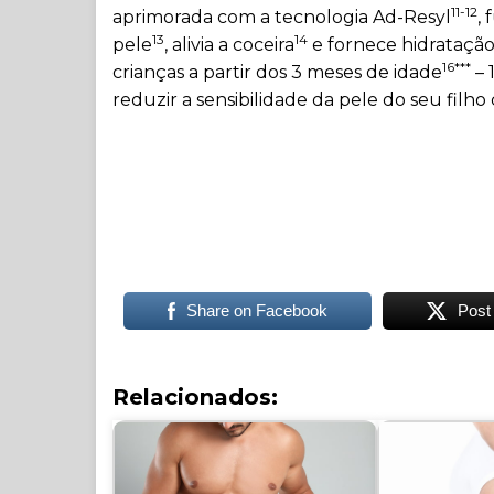
11-12
aprimorada com a tecnologia Ad-Resyl
,
13
14
pele
, alivia a coceira
e fornece hidrataçã
16***
crianças a partir dos 3 meses de idade
– 
reduzir a sensibilidade da pele do seu filh
Share on Facebook
Post
Relacionados: