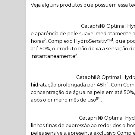
Veja alguns produtos que possuem essa te
Cetaphil® Optimal Hy
e aparência de pele suave imediatamente a
2
1
horas
. Complexo HydroSensitiv™
, que po
até 50%, o produto não deixa a sensação de 
3
instantaneamente
.
Cetaphil® Optimal Hydra
4
hidratação prolongada por 48h
. Com Com
concentração de água na pele em até 50%, 
5**
após o primeiro mês de uso
.
Cetaphil® Optimal Hyd
linhas finas de expressão ao redor dos olho
peles sensíveis, apresenta exclusivo Comp