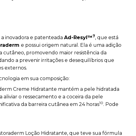
7
 a inovadora e patenteada
Ad-Resyl™
, que está
toraderm
e possui origem natural. Ela é uma adição
a cutâneo, promovendo maior resistência da
ando a prevenir irritações e desequilíbrios que
s externos.
cnologia em sua composição:
aderm Creme Hidratante
mantém a pele hidratada
a aliviar o ressecamento e a coceira da pele
10
ficativa da barreira cutânea em 24 horas
. Pode
storaderm Loção Hidratante
, que teve sua fórmula