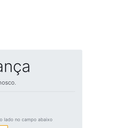
ança
nosco.
ao lado no campo abaixo