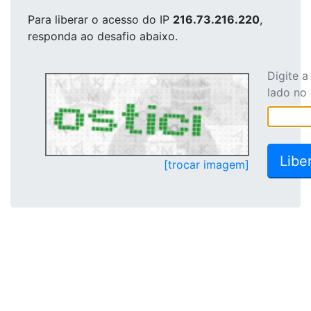
Para liberar o acesso
do IP
216.73.216.220
,
responda ao desafio abaixo.
Digite 
lado no
[trocar imagem]