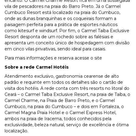
encanto. O Carmel Charme Resort fica em uma sossegada
vila de pescadores na praia do Barro Preto. Já o Carmel
Cumbuco Resort está localizado na praia do Cumbuco,
onde as dunas branquinhas e os coqueirais formam a
paisagem perfeita para a prática de esportes náuticos
como kitesurf e windsurf. Por fim, o Carmel Taíba Exclusive
Resort desponta de um rochedo sobre as falésias e
apresenta um conceito único de hospedagem com divisão
em cinco vilas privativas, sendo ideal para casais.
Para mais informações e reserva acesse o
site
Sobre a rede Carmel Hotéis
Atendimento exclusivo, gastronomia cearense de alto
padrão e requinte em todos os detalhes são o cartão de
visita dos hotéis. A rede conta com três resorts no litoral do
Ceará – o Carmel Taíba Exclusive Resort, na praia de Taíba, o
Carmel Charme, na Praia de Barro Preto, e o Carmel
Cumbuco, na praia do Cumbuco – e dois em Fortaleza, o
Carmel Magna Praia Hotel e o Carmel Express Hotel,
ambos na praia de Iracema, todos conhecidos pela
exclusividade, beleza natural, serviço de excelência e ótima
localização.