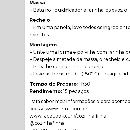
Massa
– Bata no liquidificador a farinha, os ovos, o
Recheio
– Em uma panela, leve todos os ingrediente
minutos.
Montagem
– Unte uma forma e polvilhe com farinha de
– Despeje a metade da massa, o recheio e c
– Polvilhe com o resto do queijo;
– Leve ao forno médio (180° C), preaqueci
Tempo de Preparo:
1h30
Rendimento:
15 pedaços
Para saber mais informações e para acompa
acesse
www.finna.com.br
www.facebook.com/cozinhafinna
@cozinhafinna