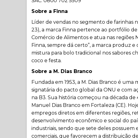
SAC: 0800 702 5509
Sobre a Finna
Líder de vendas no segmento de farinhas n
23), a marca Finna pertence ao portfólio de
Comércio de Alimentos e atua nas regiões 
Finna, sempre dá certo”, a marca produz e 
mistura para bolo tradicional nos sabores ch
coco e festa.
Sobre a M. Dias Branco
Fundada em 1953, a M. Dias Branco é uma mul
signatária do pacto global da ONU e com
na B3. Sua história começou na década de 40
Manuel Dias Branco em Fortaleza (CE). Hoje
empregos diretos em diferentes regiões, r
desenvolvimento econômico e social do paí
industriais, sendo que sete deles possuem e
comerciais, que favorecem a distribuição d