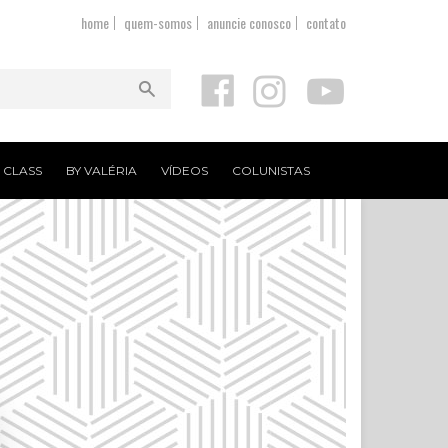
home
quem-somos
anuncie conosco
contato
T CLASS
BY VALÉRIA
VÍDEOS
COLUNISTAS