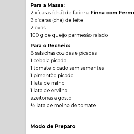
Para a Massa:
2 xícaras (chá) de farinha
Finna com Ferm
2 xícaras (chá) de leite
2 ovos
100 g de queijo parmesão ralado
Para o Recheio:
8 salsichas cozidas e picadas
1 cebola picada
1 tomate picado sem sementes
1 pimentão picado
1 lata de milho
1 lata de ervilha
azeitonas a gosto
½ lata de molho de tomate
Modo de Preparo