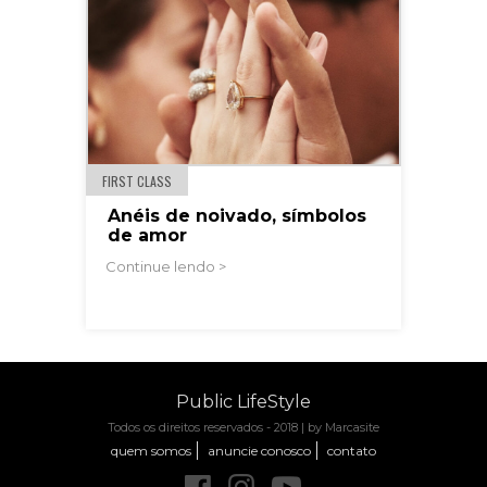
FIRST CLASS
Anéis de noivado, símbolos
de amor
Continue lendo >
Public LifeStyle
Todos os direitos reservados - 2018 |
by Marcasite
quem somos
anuncie conosco
contato