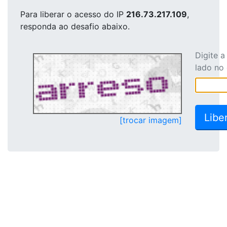
Para liberar o acesso
do IP
216.73.217.109
,
responda ao desafio abaixo.
Digite 
lado no
[trocar imagem]