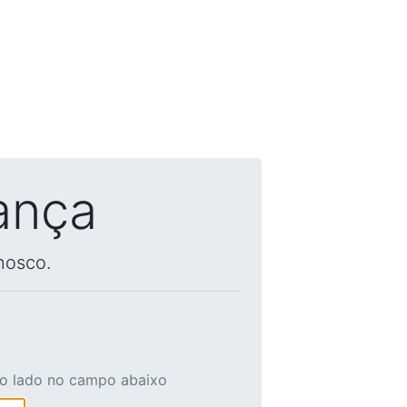
ança
nosco.
ao lado no campo abaixo