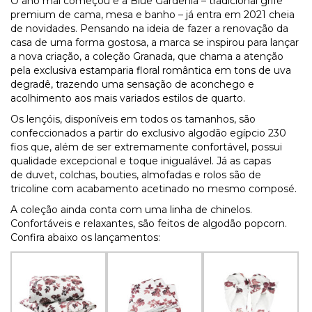
O ano mal começou e a Blue Gardenia – tradicional grife
premium de cama, mesa e banho – já entra em 2021 cheia
de novidades. Pensando na ideia de fazer a renovação da
casa de uma forma gostosa, a marca se inspirou para lançar
a nova criação, a coleção Granada, que chama a atenção
pela exclusiva estamparia floral romântica em tons de uva
degradê, trazendo uma sensação de aconchego e
acolhimento aos mais variados estilos de quarto.
Os lençóis, disponíveis em todos os tamanhos, são
confeccionados a partir do exclusivo algodão egípcio 230
fios que, além de ser extremamente confortável, possui
qualidade excepcional e toque inigualável. Já as capas
de duvet, colchas, bouties, almofadas e rolos são de
tricoline com acabamento acetinado no mesmo composé.
A coleção ainda conta com uma linha de chinelos.
Confortáveis e relaxantes, são feitos de algodão popcorn.
Confira abaixo os lançamentos: