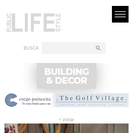
BUSCA
BUILDING
& DECOR
< Voltar