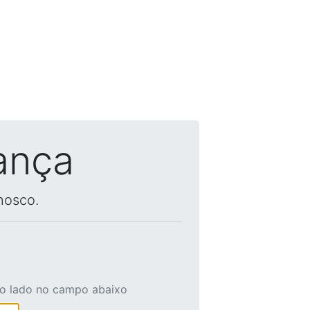
ança
nosco.
ao lado no campo abaixo