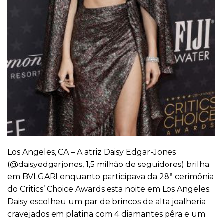
Los Angeles, CA – A atriz Daisy Edgar-Jones
(
@daisyedgarjones
, 1,5 milhão de seguidores) brilha
em
BVLGARI
enquanto participava da 28ª cerimônia
do Critics’ Choice Awards esta noite em Los Angeles.
Daisy escolheu um par de brincos de alta joalheria
cravejados em platina com 4 diamantes pêra e um