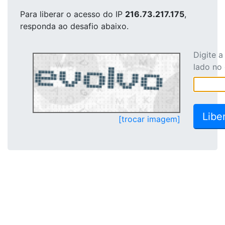
Para liberar o acesso
do IP
216.73.217.175
,
responda ao desafio abaixo.
Digite 
lado no
[trocar imagem]