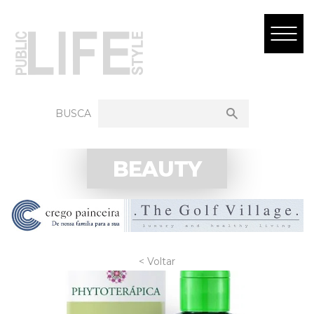
BUSCA
BEAUTY
< Voltar