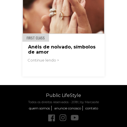
FIRST CLASS
Anéis de noivado, símbolos
de amor
Continue lendo >
Public LifeStyle
Todos os direitos reservados - 2018 |
by Marcasite
quem somos
anuncie conosco
contato